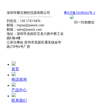
用我们的全情投入，贏得你最終信赖
深圳市磐石测控仪器有限公司
粤ICP备19109341号-1
刘先生：158 1743 9456
扫一扫加微信
邮箱：liujian@pansck.com
邮箱：sales@pansck.com
地址：深圳市龙岗区宝龙六路中桥工业
园E栋4楼
江苏办事处:苏州市高新区通安镇金华
路278号6号厂房
首页
电话咨询
产品中心
联系我们