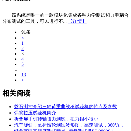
该系统是唯一的一款模块化集成各种力学测试和力电耦合
分布测试的工具，可以进行不...
【详情】
91条
<
1
2
3
4
5
..
13
>
相关阅读
磐石测控介绍三轴荷重曲线移试验机的特点及参数
弹簧拉压试验机简介
折叠屏手机转轴扭力测试，扭力很小很小
汽车旋钮，鼠标滚轮测试波形图，高速测试，360°/s...