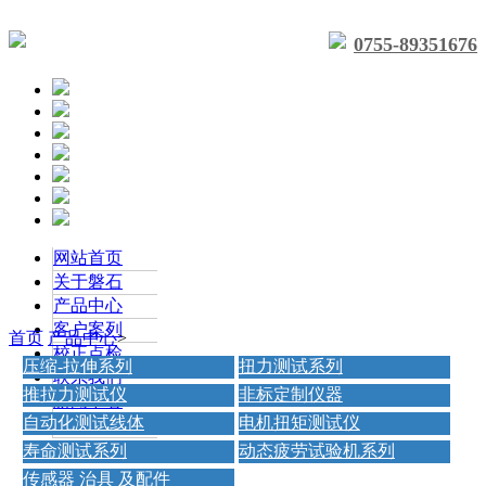
0755-89351676
网站首页
关于磐石
产品中心
客户案列
首页
产品中心
>
校正点检
压缩-拉伸系列
扭力测试系列
联系我们
推拉力测试仪
非标定制仪器
新闻中心
自动化测试线体
电机扭矩测试仪
联系我们
寿命测试系列
动态疲劳试验机系列
传感器 治具 及配件