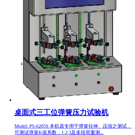
桌面式三工位弹簧压力试验机
Model: PS-6205S 本机器专用于弹簧拉伸、压缩之测试，
可测试弹簧K值系数，1,2,3及多段荷重测...