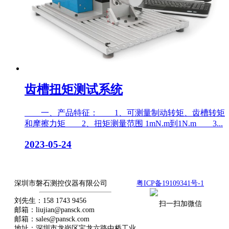
齿槽扭矩测试系统
一、产品特征： 1、可测量制动转矩、齿槽转矩
和摩擦力矩 2、扭矩测量范围 1mN.m到1N.m 3...
2023-05-24
用我们的全情投入，贏得你最終信赖
深圳市磐石测控仪器有限公司
粤ICP备19109341号-1
刘先生：158 1743 9456
扫一扫加微信
邮箱：liujian@pansck.com
邮箱：sales@pansck.com
地址：深圳市龙岗区宝龙六路中桥工业