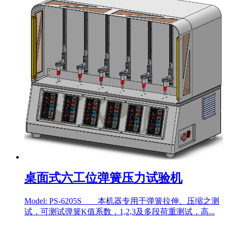
桌面式六工位弹簧压力试验机
Model: PS-6205S 本机器专用于弹簧拉伸、压缩之测
试，可测试弹簧K值系数，1,2,3及多段荷重测试，高...