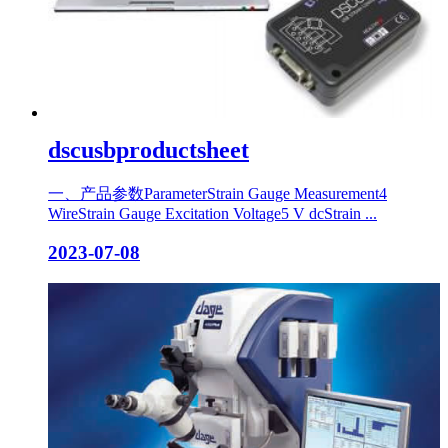
dscusbproductsheet
一、产品参数ParameterStrain Gauge Measurement4
WireStrain Gauge Excitation Voltage5 V dcStrain ...
2023-07-08